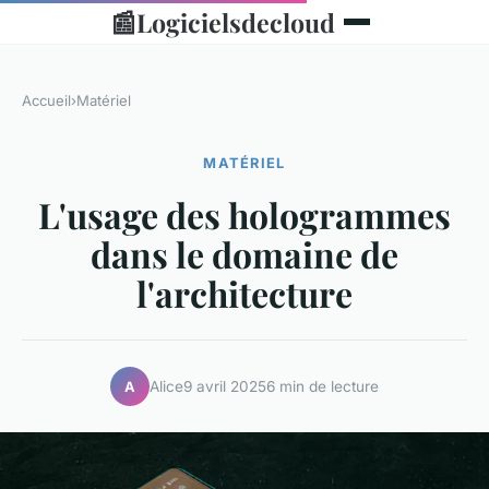
📰
Logicielsdecloud
Accueil
›
Matériel
MATÉRIEL
L'usage des hologrammes
dans le domaine de
l'architecture
Alice
9 avril 2025
6 min de lecture
A