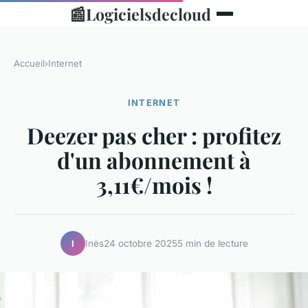
📰
Logicielsdecloud
Accueil
›
Internet
INTERNET
Deezer pas cher : profitez
d'un abonnement à
3,11€/mois !
Inès
24 octobre 2025
5 min de lecture
I