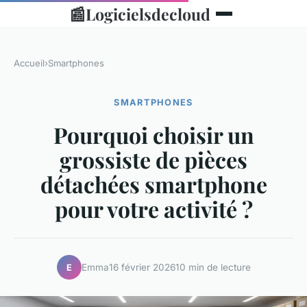
📰
Logicielsdecloud
Accueil
›
Smartphones
SMARTPHONES
Pourquoi choisir un
grossiste de pièces
détachées smartphone
pour votre activité ?
Emma
16 février 2026
10 min de lecture
E