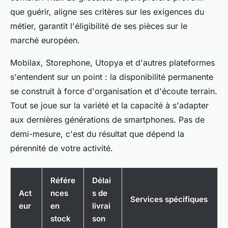
que guérir, aligne ses critères sur les exigences du
métier, garantit l'éligibilité de ses pièces sur le
marché européen.
Mobilax, Storephone, Utopya et d'autres plateformes
s'entendent sur un point : la disponibilité permanente
se construit à force d'organisation et d'écoute terrain.
Tout se joue sur la variété et la capacité à s'adapter
aux dernières générations de smartphones. Pas de
demi-mesure, c'est du résultat que dépend la
pérennité de votre activité.
Référe
Délai
Act
nces
s de
Services spécifiques
eur
en
livrai
stock
son