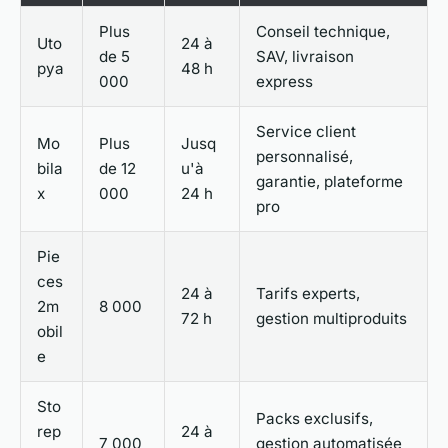
Plus
Conseil technique,
Uto
24 à
de 5
SAV, livraison
pya
48 h
000
express
Service client
Mo
Plus
Jusq
personnalisé,
bila
de 12
u'à
garantie, plateforme
x
000
24 h
pro
Pie
ces
24 à
Tarifs experts,
2m
8 000
72 h
gestion multiproduits
obil
e
Sto
Packs exclusifs,
rep
24 à
7 000
gestion automatisée